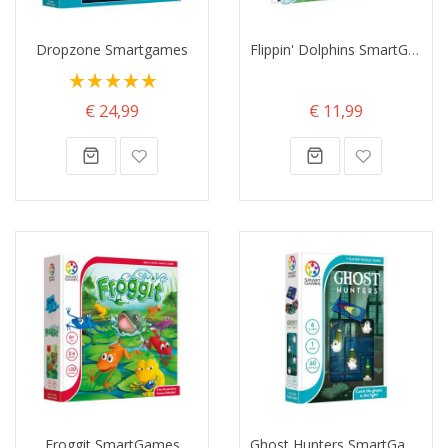
Dropzone Smartgames
Flippin' Dolphins SmartGames
Waardering:
100%
€ 24,99
€ 11,99
Froggit SmartGames
Ghost Hunters SmartGames