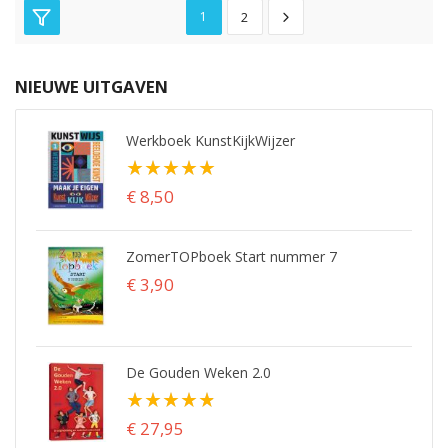
1
2
NIEUWE UITGAVEN
Werkboek KunstKijkWijzer
Waardering:
100%
€ 8,50
ZomerTOPboek Start nummer 7
€ 3,90
De Gouden Weken 2.0
Waardering:
98%
€ 27,95