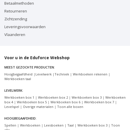
Betaalmethoden
Retourneren
Zichtzending
Leveringsvoorwaarden
Vlaanderen
Voor u in de Eduforce Webshop
MEEST GEZOCHTE PRODUCTEN:
Hoogbegaafdheid
|
Levelwerk
|
Techniek
|
Werkboeken rekenen
|
Werkboeken taal
LEVELWERK:
Werkboeken box 1
|
Werkboeken box 2
|
Werkboeken box 3
|
Werkboeken
box 4
|
Werkboeken box 5
|
Werkboeken box 6
|
Werkboeken box 7
|
Levelspel
|
Overige materialen
|
Toon alle boxen
HOOGBEGAAFDHEID:
Spellen
|
Werkboeken
|
Leesboeken
|
Taal
|
Werkboeken box 3
|
Toon
alle