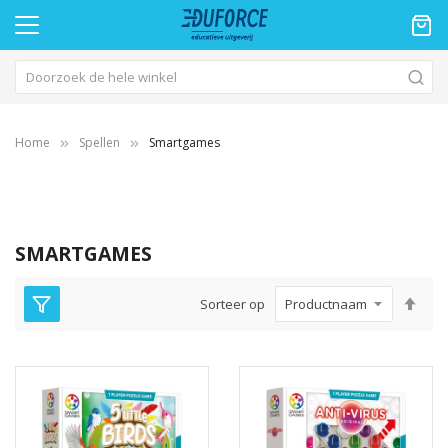
Home
Spellen
Smartgames
SMARTGAMES
Van
Sorteer op
hoo
naa
laa
sor